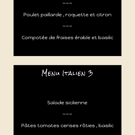
___
Poulet paillarde , roquette et citron
___
Compotée de fraises érable et basilic
Menu Italien 3
Salade sicilienne
___
Pâtes tomates cerises rôties , basilic
___