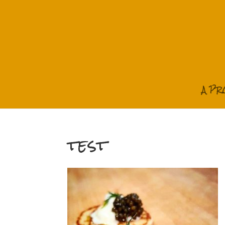
A P
test